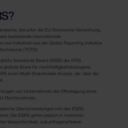
RS?
menwerke, darunter die EU-Taxonomie-Verordnung,
wie bestehende internationale
on Initiativen wie der Global Reporting Initiative
Disclosures (TCFD).
ability Standards Board (ISSB) der IFRS
 globale Basis für nachhaltigkeitsbezogene
SRS einen Multi-Stakeholder-Ansatz, der über die
t.
verlangen von Unternehmen die Offenlegung eines
 EU-Rechtsrahmen.
rhebliche Überschneidungen mit den ESRS
iente. Die ESRS gehen jedoch in mehreren
llen Wesentlichkeit, zukunftsgerichteten