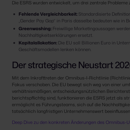
Die ESRS wurden entwickelt, um drei zentrale Probleme z
Fehlende Vergleichbarkeit:
Standardisierte Definiti
„Gender Pay Gap“ in Paris dasselbe bedeuten wie in Be
Greenwashing:
Freiwillige Marketingaussagen werden
Nachhaltigkeitserklärungen ersetzt.
Kapitalallokation:
Die EU soll Billionen Euro in Unt
Geschäftsmodellen lenken können.
Der strategische Neustart 20
Mit dem Inkrafttreten der Omnibus-I-Richtlinie (Richtlin
Fokus verschoben. Die EU bewegt sich weg von einer umf
verhältnismäßigen, entscheidungsnützlichen Berichterst
berichtspflichtig sind, funktionieren die ESRS jetzt als s
ermöglicht es Führungsteams, sich auf die Nachhaltigkei
tatsächlich langfristigen Unternehmenswert beeinflussen
Deep Dive zu den konkreten Änderungen des Omnibus-U