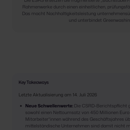
Die ESRS ersetzen die fragmentierte „Buchstaben-S
Rahmenwerke durch einen einheitlichen, prüfungsfä
Das macht Nachhaltigkeitsleistung unternehmensüb
und unterbindet Greenwashin
Key Takeaways
Letzte Aktualisierung am 14. Juli 2026
Neue Schwellenwerte:
Die CSRD-Berichtspflicht g
sowohl einen Nettoumsatz von 450 Millionen Euro 
Mitarbeiter*innen während des Geschäftsjahres üb
mittelständische Unternehmen sind damit nicht me