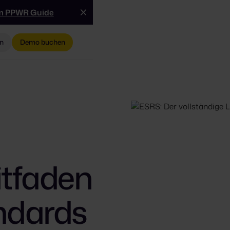
m PPWR Guide
n
Demo buchen
itfaden
ndards