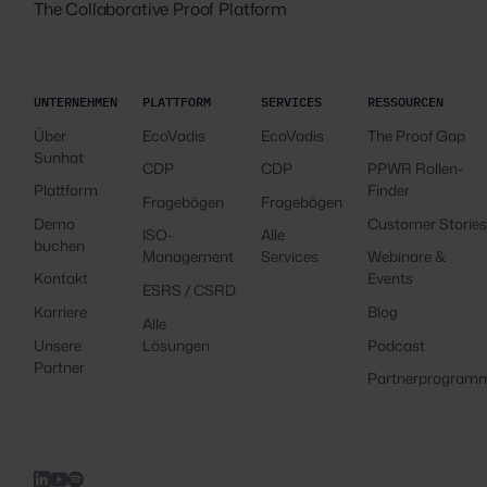
The Collaborative Proof Platform
UNTERNEHMEN
PLATTFORM
SERVICES
RESSOURCEN
Über
EcoVadis
EcoVadis
The Proof Gap
Sunhat
CDP
CDP
PPWR Rollen-
Plattform
Finder
Fragebögen
Fragebögen
Demo
Customer Storie
ISO-
Alle
buchen
Management
Services
Webinare &
Kontakt
Events
ESRS / CSRD
Karriere
Blog
Alle
Unsere
Lösungen
Podcast
Partner
Partnerprogram