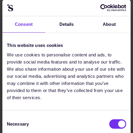
Consent
Details
About
Friends of EFRAG
Diese Partnerschaft ermöglicht es uns, stets auf
This website uses cookies
dem neuesten Stand der Berichterstattung und
We use cookies to personalise content and ads, to
Nachhaltigkeitsstandards zu bleiben.
provide social media features and to analyse our traffic.
Gemeinsam setzen wir uns dafür ein, eine
We also share information about your use of our site with
nachhaltigere Wirtschaft zu gestalten und den
our social media, advertising and analytics partners who
Übergang zu umweltbewussten, sozial
may combine it with other information that you’ve
verantwortlichen Praktiken zu beschleunigen.
provided to them or that they’ve collected from your use
of their services.
Consent
Necessary
Selection