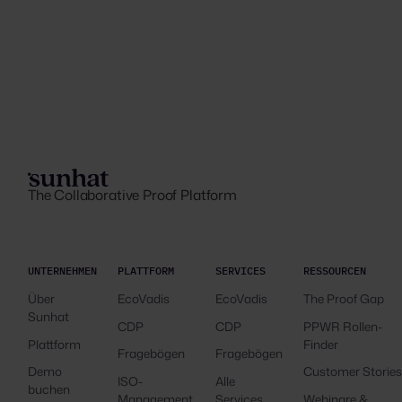
The Collaborative Proof Platform
UNTERNEHMEN
PLATTFORM
SERVICES
RESSOURCEN
Über
EcoVadis
EcoVadis
The Proof Gap
Sunhat
CDP
CDP
PPWR Rollen-
Plattform
Finder
Fragebögen
Fragebögen
Demo
Customer Storie
ISO-
Alle
buchen
Management
Services
Webinare &