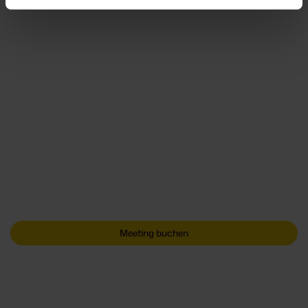
Schluss mit Chaos. Einfach
nachweisen.
Ihr nächster Kundenfragebogen, Rating oder Audit
muss kein "Feuerwehreinsatz" mehr sein. Setzen Sie
auf Sunhat´s Collaborative Proof Platform.
Meeting buchen