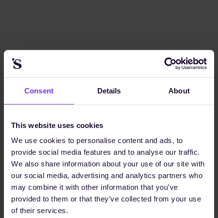
Wie EnBW mit Sunhat eine
kollaborative Plattform für ESG-
Daten etabliert
Consent
Details
About
Wie Ingredion ESG-Daten mit
This website uses cookies
Sunhats Collaborative Proof
We use cookies to personalise content and ads, to
Platform zentralisiert
provide social media features and to analyse our traffic.
We also share information about your use of our site with
our social media, advertising and analytics partners who
may combine it with other information that you’ve
provided to them or that they’ve collected from your use
of their services.