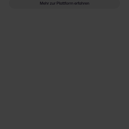
Mehr zur Plattform erfahren
Wie PALM mit Sunhats
Collaborative Proof Platform ESG-
Nachweise zentralisiert