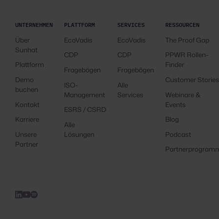
UNTERNEHMEN
PLATTFORM
SERVICES
RESSOURCEN
Über
EcoVadis
EcoVadis
The Proof Gap
Sunhat
CDP
CDP
PPWR Rollen-
Plattform
Finder
Fragebögen
Fragebögen
Demo
Customer Storie
ISO-
Alle
buchen
Management
Services
Webinare &
Kontakt
Events
ESRS / CSRD
Karriere
Blog
Alle
Unsere
Lösungen
Podcast
Partner
Partnerprogram