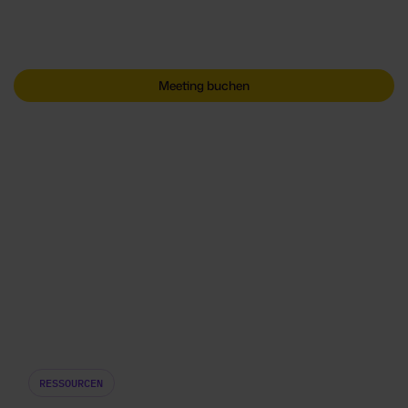
muss kein "Feuerwehreinsatz" mehr sein. Setzen Sie
auf Sunhat´s Collaborative Proof Platform.
Meeting buchen
RESSOURCEN