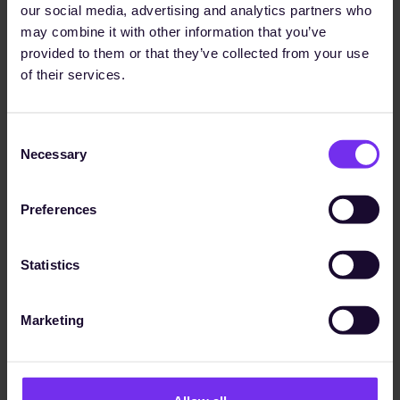
our social media, advertising and analytics partners who
Regulatory Compliance
may combine it with other information that you’ve
CSRD, EU-Taxonomie, LkSG: die
provided to them or that they’ve collected from your use
regulatorischen Anforderungen verschieben
of their services.
sich ständig. Sunhat stellt sicher, dass jede
Offenlegung durch nachvollziehbare,
versionierte Nachweise belegt ist.
Consent
Necessary
Selection
Preferences
Statistics
Operational Management
ISO-Zertifizierungen, Lieferkettenaudits,
Marketing
Compliance-Checks – operativer Nachweis
ist über Abteilungen und Systeme verstreut.
Sunhat zentralisiert alles in einer verifizierten
Library, damit nichts unbemerkt abläuft.