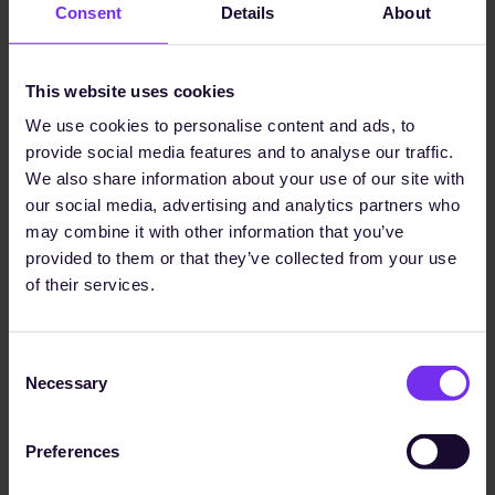
Consent
Details
About
TOOL
This website uses cookies
We use cookies to personalise content and ads, to
Proof Gap Kostenrechner
provide social media features and to analyse our traffic.
Ein kleiner Rechner zeigt Ihnen, wie viel Zeit und Geld
We also share information about your use of our site with
Sie voraussichtlich für ESG- und Compliance-
our social media, advertising and analytics partners who
Aufgaben aufwenden.
may combine it with other information that you’ve
provided to them or that they’ve collected from your use
of their services.
TOOL
Consent
Was ist Ihre PPWR-Rolle?
Necessary
Selection
Beantworten Sie ein paar Fragen und erfahren Sie,
welche potentiellen Verpflichtungen Sie gemäß der
Preferences
PPWR haben.