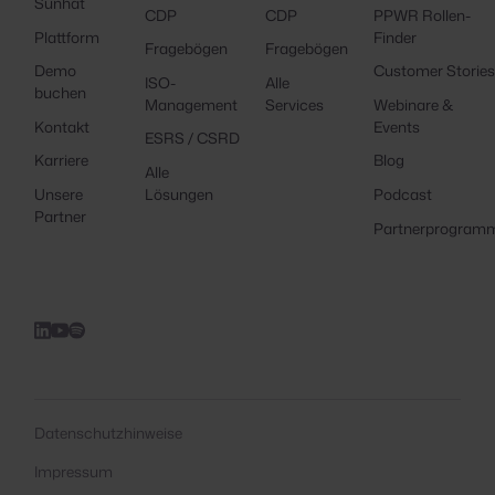
Sunhat
CDP
CDP
PPWR Rollen-
Plattform
Finder
Fragebögen
Fragebögen
Demo
Customer Storie
ISO-
Alle
buchen
Management
Services
Webinare &
Kontakt
Events
ESRS / CSRD
Karriere
Blog
Alle
Unsere
Lösungen
Podcast
Partner
Partnerprogram
Datenschutzhinweise
Impressum