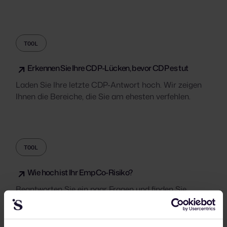
TOOL
Erkennen Sie Ihre CDP-Lücken, bevor CDP es tut
Laden Sie Ihre letzte CDP-Antwort hoch. Wir zeigen
Ihnen die Bereiche, die Sie am ehesten verfehlen.
TOOL
Wie hoch ist Ihr EmpCo-Risiko?
Beantworten Sie ein paar Fragen und finden Sie
heraus, inwieweit Sie die Anforderungen der EmpCo-
Richtlinie erfüllen.