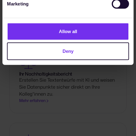
Marketing
PPWR
Bereit für die PPWR ab August 2026!
Mehr erfahren
Allow all
Deny
REGULATORY COMPLIANCE
Ihr Nachhaltigkeitsbericht
Erstellen Sie Textentwürfe mit KI und weisen
Sie Datenpunkte sicher direkt an Ihre
Kolleg*innen zu.
Mehr erfahren