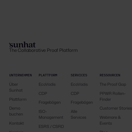
The Collaborative Proof Platform
UNTERNEHMEN
PLATTFORM
SERVICES
RESSOURCEN
Über
EcoVadis
EcoVadis
The Proof Gap
Sunhat
CDP
CDP
PPWR Rollen-
Plattform
Finder
Fragebögen
Fragebögen
Demo
Customer Storie
ISO-
Alle
buchen
Management
Services
Webinare &
Kontakt
Events
ESRS / CSRD