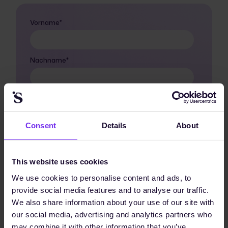
Vorname
*
Nachname
*
Unternehmens-E-Mail
*
Consent
Details
About
Unternehmen
*
This website uses cookies
Ich stimme zu, Kommunikation von Sunhat GmbH
We use cookies to personalise content and ads, to
zu erhalten.
*
provide social media features and to analyse our traffic.
We also share information about your use of our site with
Ich verstehe und akzeptiere die
Datenschutzerklärung.
*
our social media, advertising and analytics partners who
may combine it with other information that you’ve