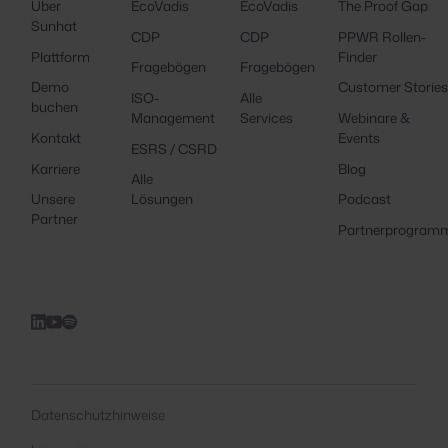
Über
EcoVadis
EcoVadis
The Proof Gap
Sunhat
CDP
CDP
PPWR Rollen-
Plattform
Finder
Fragebögen
Fragebögen
Demo
Customer Storie
ISO-
Alle
buchen
Management
Services
Webinare &
Kontakt
Events
ESRS / CSRD
Karriere
Blog
Alle
Unsere
Lösungen
Podcast
Partner
Partnerprogram
Datenschutzhinweise