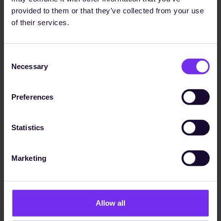
provided to them or that they’ve collected from your use
of their services.
Consent
Necessary
Selection
Preferences
Schluss mit Chaos. Einfach
Statistics
nachweisen.
Marketing
Ihr nächster Kundenfragebogen, Rating oder Audit
muss kein "Feuerwehreinsatz" mehr sein. Setzen Sie
auf Sunhat´s Collaborative Proof Platform.
Allow all