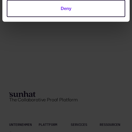
Meeting buchen
Deny
The Collaborative Proof Platform
UNTERNEHMEN
PLATTFORM
SERVICES
RESSOURCEN