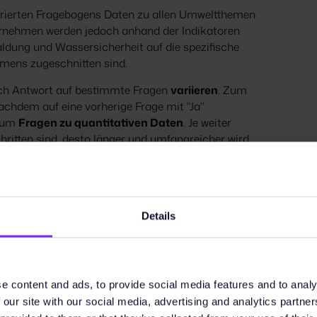
rierten Fragebogens Daten zu allen Umweltthemen
ernehmen werden jedoch anhand der Indikatoren
dung und Wassersicherheit auf die spezifische
hmens zugeschnitten sind.
ch Antwort auf bestimmte Fragen
variieren
. Zum
nachdem auf eine vorherige Frage mit "Ja"
h um
Fragen zu quantitativen Daten
. Je weiter
ritten sind, desto länger und umfangreicher wird
P-Fragebogens (Stand 2026)
Details
le 1 bis 6 sowie 12 und 13 sind integriert: Fragen
a ab. Im Gegensatz dazu konzentrieren sich die
dul einem spezifischen Offenlegungsthema
 erhalten Modul 12, ein integriertes,
e content and ads, to provide social media features and to analy
ung.
 our site with our social media, advertising and analytics partn