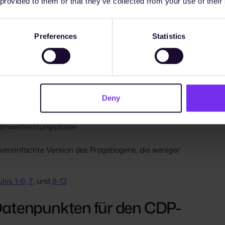
 provided to them or that they’ve collected from your use of their
Bereich Klimawandel sowie ergänzende Fragen zu
Preferences
Statistics
g und Wassersicherheit werden nur dann
beantragt hat oder sich freiwillig dazu
 vollständigen Unternehmensfragebogens von CDP
Deny
re Umweltbereiche
emen
 Umweltleistungsdaten
 vereinfachte Version des Fragebogens, die weniger
les 1-6
,
7
, und
8-13
 Datenpunkten für den CDP-