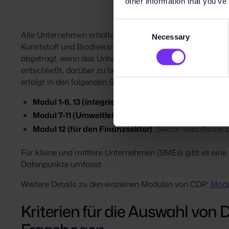
other information that you’ve
Consent
Alle Unternehmen erhalten Fragen zu Datenpunkten im 
Necessary
Selection
Kunststoff und Biodiversität. Datenpunkte zu Entwaldun
abgefragt, wenn das Unternehmen diese Themen entweder 
entschließt, darüber zu berichten. Die Bearbeitung des
erfolgt in den folgenden Schritten:
Modul 1-6, 13 (integrierte Module)
: Behandeln mehre
Modul 7-11 (Umweltleistung)
: Spezifische Umweltth
Modul 12 (für den Finanzsektor)
: Sektor-spezifische
Für kleine und mittlere Unternehmen (SMEs) gibt es eine
Datenpunkte umfasst.
Weitere Details zu den einzelnen Modulen von CDP:
Modu
Kriterien für die Auswahl von